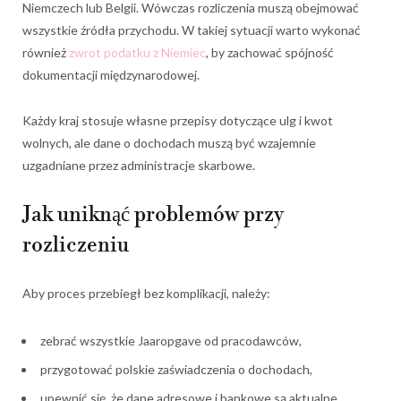
Niemczech lub Belgii. Wówczas rozliczenia muszą obejmować
wszystkie źródła przychodu. W takiej sytuacji warto wykonać
również
zwrot podatku z Niemiec
, by zachować spójność
dokumentacji międzynarodowej.
Każdy kraj stosuje własne przepisy dotyczące ulg i kwot
wolnych, ale dane o dochodach muszą być wzajemnie
uzgadniane przez administracje skarbowe.
Jak uniknąć problemów przy
rozliczeniu
Aby proces przebiegł bez komplikacji, należy:
zebrać wszystkie Jaaropgave od pracodawców,
przygotować polskie zaświadczenia o dochodach,
upewnić się, że dane adresowe i bankowe są aktualne,