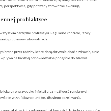
szej perspektywie, gdy potrzeby zdrowotne ewoluują.
ennej profilaktyce
 wszystkim narzędzie profilaktyki. Regularne kontrole, łatwy
rywaniu problemów zdrowotnych.
bierane przez rodziny, które chcą aktywnie dbać o zdrowie, a nie
 wpływa na bardziej odpowiedzialne podejście do zdrowia
do lekarzy w przypadku infekcji oraz możliwość regularnych
wianie wizyt i diagnostyki bez długiego oczekiwania.
szy powrót dzieci do codziennych aktywności. To jeden z powodów,