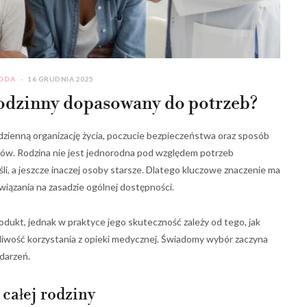
RODA
16 GRUDNIA 2025
odzinny dopasowany do potrzeb?
zienną organizację życia, poczucie bezpieczeństwa oraz sposób
w. Rodzina nie jest jednorodna pod względem potrzeb
ośli, a jeszcze inaczej osoby starsze. Dlatego kluczowe znaczenie ma
wiązania na zasadzie ogólnej dostępności.
ukt, jednak w praktyce jego skuteczność zależy od tego, jak
otliwość korzystania z opieki medycznej. Świadomy wybór zaczyna
zdarzeń.
całej rodziny