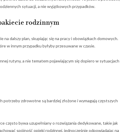
codziennych sytuacji, a nie wyjątkowych przypadków.
 pakiecie rodzinnym
e na dalszy plan, skupiając się na pracy i obowiązkach domowych.
które w innym przypadku byłyby przesuwane w czasie.
nnej rutyny, a nie tematem pojawiającym się dopiero w sytuacjach
Ich potrzeby zdrowotne są bardziej złożone i wymagają częstszych
e często bywa uzupełniany o rozwiązania dedykowane, takie jak
zachować spójność opieki rodzinnej, jednocześnie odpowiadając na