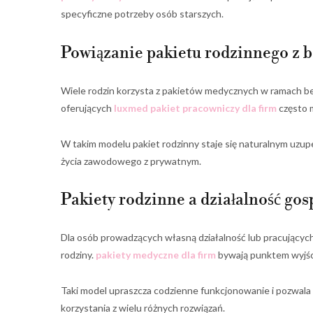
specyficzne potrzeby osób starszych.
Powiązanie pakietu rodzinnego z 
Wiele rodzin korzysta z pakietów medycznych w ramach b
oferujących
luxmed pakiet pracowniczy dla firm
często m
W takim modelu pakiet rodzinny staje się naturalnym uzup
życia zawodowego z prywatnym.
Pakiety rodzinne a działalność go
Dla osób prowadzących własną działalność lub pracujących
rodziny.
pakiety medyczne dla firm
bywają punktem wyjści
Taki model upraszcza codzienne funkcjonowanie i pozwala
korzystania z wielu różnych rozwiązań.