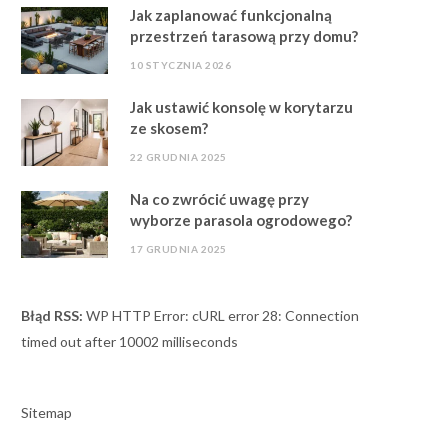
Jak zaplanować funkcjonalną
przestrzeń tarasową przy domu?
10 STYCZNIA 2026
Jak ustawić konsolę w korytarzu
ze skosem?
22 GRUDNIA 2025
Na co zwrócić uwagę przy
wyborze parasola ogrodowego?
17 GRUDNIA 2025
Błąd RSS:
WP HTTP Error: cURL error 28: Connection
timed out after 10002 milliseconds
Sitemap