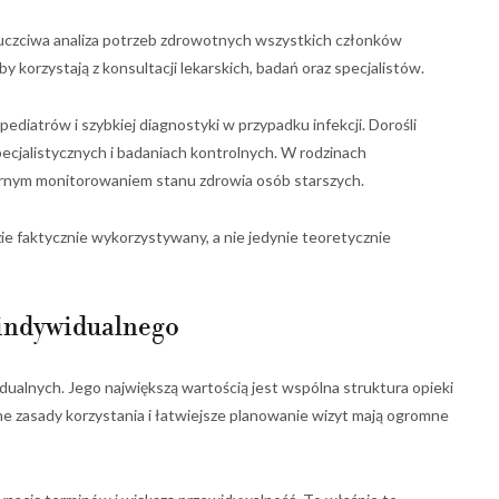
uczciwa analiza potrzeb zdrowotnych wszystkich członków
y korzystają z konsultacji lekarskich, badań oraz specjalistów.
ediatrów i szybkiej diagnostyki w przypadku infekcji. Dorośli
pecjalistycznych i badaniach kontrolnych. W rodzinach
rnym monitorowaniem stanu zdrowia osób starszych.
dzie faktycznie wykorzystywany, a nie jedynie teoretycznie
 indywidualnego
idualnych. Jego największą wartością jest wspólna struktura opieki
ne zasady korzystania i łatwiejsze planowanie wizyt mają ogromne