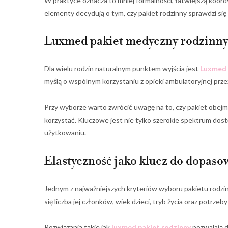
W praktyce oznacza to mniej formalności, łatwiejszą koor
elementy decydują o tym, czy pakiet rodzinny sprawdzi się 
Luxmed pakiet medyczny rodzinny 
Dla wielu rodzin naturalnym punktem wyjścia jest
Luxmed 
myślą o wspólnym korzystaniu z opieki ambulatoryjnej przez
Przy wyborze warto zwrócić uwagę na to, czy pakiet obejmuj
korzystać. Kluczowe jest nie tylko szerokie spektrum dos
użytkowaniu.
Elastyczność jako klucz do dopaso
Jednym z najważniejszych kryteriów wyboru pakietu rodzin
się liczba jej członków, wiek dzieci, tryb życia oraz potrze
Rozwiązania takie jak
luxmed pakiet rodzinny
pozwalają d