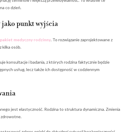
dynację terminów i większą przewidywalność. To właśnie te
na co dzień.
jako punkt wyjścia
pakiet medyczny rodzinny
. To rozwiązanie zaprojektowane z
 kilka osób.
e konsultacje i badania, z których rodzina faktycznie będzie
tępnych usług, lecz także ich dostępność w codziennym
wania
nego jest elastyczność. Rodzina to struktura dynamiczna. Zmienia
by zdrowotne.
ostosować zakres opieki do aktualnej sytuacji bez konieczności