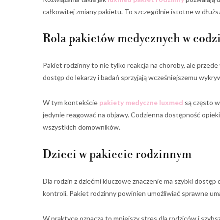
całkowitej zmiany pakietu. To szczególnie istotne w dłuż
Rola pakietów medycznych w codzi
Pakiet rodzinny to nie tylko reakcja na choroby, ale przede
dostęp do lekarzy i badań sprzyjają wcześniejszemu wyk
W tym kontekście
pakiety medyczne luxmed
są często wy
jedynie reagować na objawy. Codzienna dostępność opieki
wszystkich domowników.
Dzieci w pakiecie rodzinnym
Dla rodzin z dziećmi kluczowe znaczenie ma szybki dostęp 
kontroli. Pakiet rodzinny powinien umożliwiać sprawne uma
W praktyce oznacza to mniejszy stres dla rodziców i szyb