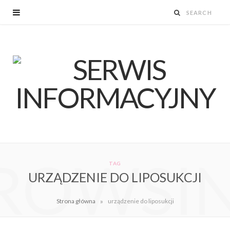
ROWSI
TAG
URZĄDZENIE DO LIPOSUKCJI
»
Strona główna
urządzenie do liposukcji