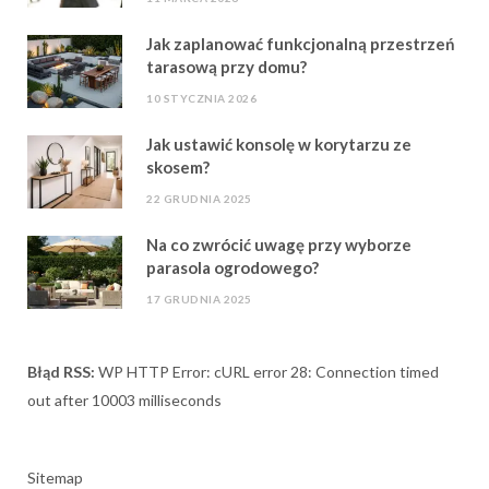
Jak zaplanować funkcjonalną przestrzeń
tarasową przy domu?
10 STYCZNIA 2026
Jak ustawić konsolę w korytarzu ze
skosem?
22 GRUDNIA 2025
Na co zwrócić uwagę przy wyborze
parasola ogrodowego?
17 GRUDNIA 2025
Błąd RSS:
WP HTTP Error: cURL error 28: Connection timed
out after 10003 milliseconds
Sitemap