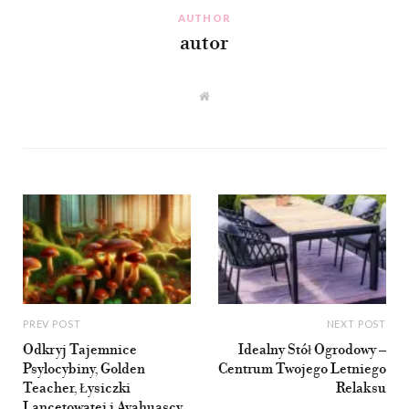
AUTHOR
autor
W
e
b
s
i
t
e
PREV POST
NEXT POST
Odkryj Tajemnice
Idealny Stół Ogrodowy –
Psylocybiny, Golden
Centrum Twojego Letniego
Teacher, Łysiczki
Relaksu
Lancetowatej i Ayahuascy