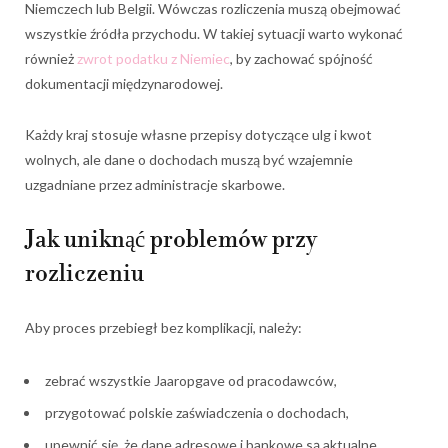
Niemczech lub Belgii. Wówczas rozliczenia muszą obejmować
wszystkie źródła przychodu. W takiej sytuacji warto wykonać
również
zwrot podatku z Niemiec
, by zachować spójność
dokumentacji międzynarodowej.
Każdy kraj stosuje własne przepisy dotyczące ulg i kwot
wolnych, ale dane o dochodach muszą być wzajemnie
uzgadniane przez administracje skarbowe.
Jak uniknąć problemów przy
rozliczeniu
Aby proces przebiegł bez komplikacji, należy:
zebrać wszystkie Jaaropgave od pracodawców,
przygotować polskie zaświadczenia o dochodach,
upewnić się, że dane adresowe i bankowe są aktualne,