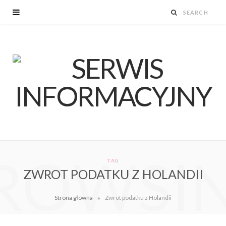
ROWSI
TAG
ZWROT PODATKU Z HOLANDII
»
Strona główna
Zwrot podatku z Holandii