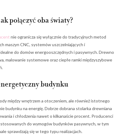
jak połączyć oba światy?
ucent
nie ogranicza się wyłącznie do tradycyjnych metod
ych maszyn CNC, systemów uszczelniających i
 idealne do domów energooszczędnych i pasywnych. Drewno
owa, malowanie systemowe oraz ciepłe ramki międzyszybowe
ń.
 energetyczny budynku
grody między wnętrzem a otoczeniem, ale również istotnego
e budynku na energię. Dobrze dobrana stolarka drewniana
ewania i chłodzenia nawet o kilkanaście procent. Producenci
 dostosowanych do wymogów budynków pasywnych, w tym
ale sprawdzają się w tego typu realizacjach.