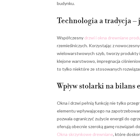
budynku.
Technologia a tradycja – 
Współczesny
drzwi i okna drewniane prod
rzemieślniczych. Korzystając z nowoczesn
wielowarstwowych szyb, tworzy produkty
klejone warstwowo, impregnacja ciśnieni
to tylko niektóre ze stosowanych rozwiąza
Wpływ stolarki na bilans
Okna i drzwi pełnią funkcję nie tylko prze
elementu wpływającego na zapotrzebowani
pozwala ograniczyć zużycie energii do ogrz
oferują obecnie szeroką gamę rozwiązań
Okna skrzynkowe drewniane
, które doskon