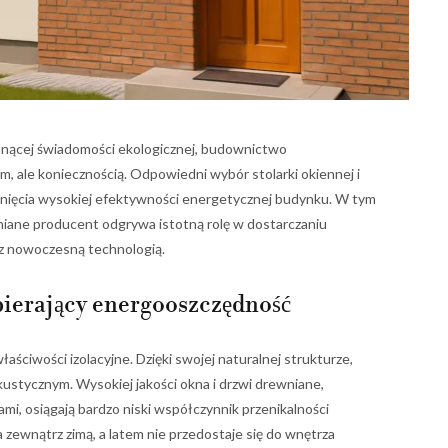
osnącej świadomości ekologicznej, budownictwo
m, ale koniecznością. Odpowiedni wybór stolarki okiennej i
gnięcia wysokiej efektywności energetycznej budynku. W tym
iane producent odgrywa istotną rolę w dostarczaniu
y z nowoczesną technologią.
pierający energooszczędność
ściwości izolacyjne. Dzięki swojej naturalnej strukturze,
kustycznym. Wysokiej jakości okna i drzwi drewniane,
, osiągają bardzo niski współczynnik przenikalności
na zewnątrz zimą, a latem nie przedostaje się do wnętrza