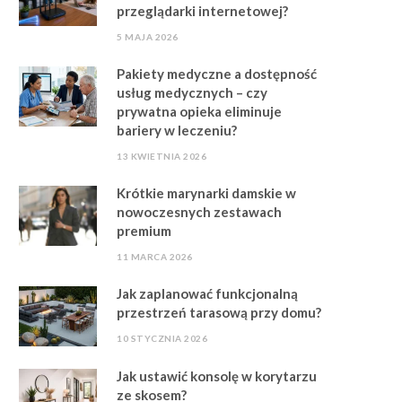
przeglądarki internetowej?
5 MAJA 2026
Pakiety medyczne a dostępność
usług medycznych – czy
prywatna opieka eliminuje
bariery w leczeniu?
13 KWIETNIA 2026
Krótkie marynarki damskie w
nowoczesnych zestawach
premium
11 MARCA 2026
Jak zaplanować funkcjonalną
przestrzeń tarasową przy domu?
10 STYCZNIA 2026
Jak ustawić konsolę w korytarzu
ze skosem?