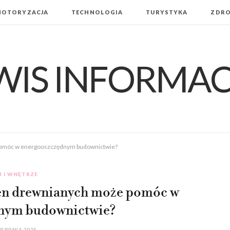
MOTORYZACJA
TECHNOLOGIA
TURYSTYKA
ZDRO
 pomóc w energooszczędnym budownictwie?
 I WNĘTRZE
ien drewnianych może pomóc w
nym budownictwie?
SIERPNIA 2025