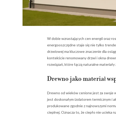
W dobie wzrastających cen energii oraz r
energooszczędne staje się nie tylko trende
drzwiowej ma kluczowe znaczenie dla osią
kontekście renomowany drzwi i okna drewn
rozwiązań, które łączą naturalne materiał
Drewno jako materiał ws
Drewno od wieków cenione jest za swoje wła
jest doskonałym izolatorem termicznym i a
produkowane zgodnie z najnowszymi normami
cieplnej. Oznacza to, że ciepło nie ucieka 