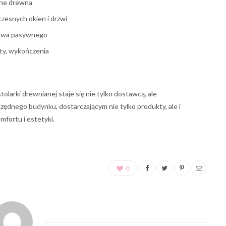
jne drewna
zesnych okien i drzwi
twa pasywnego
ałty, wykończenia
olarki drewnianej staje się nie tylko dostawcą, ale
zędnego budynku, dostarczającym nie tylko produkty, ale i
mfortu i estetyki.
0