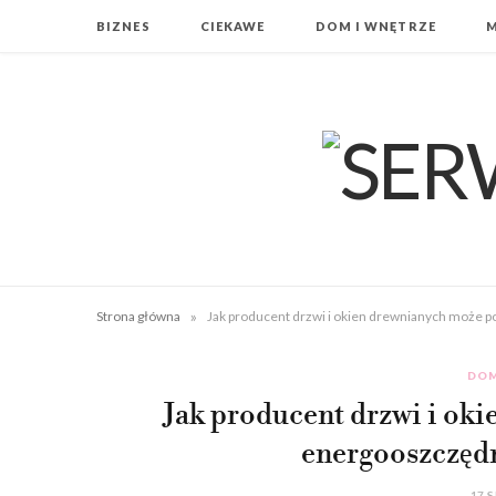
BIZNES
CIEKAWE
DOM I WNĘTRZE
»
Strona główna
Jak producent drzwi i okien drewnianych może
DOM
Jak producent drzwi i ok
energooszczęd
17 