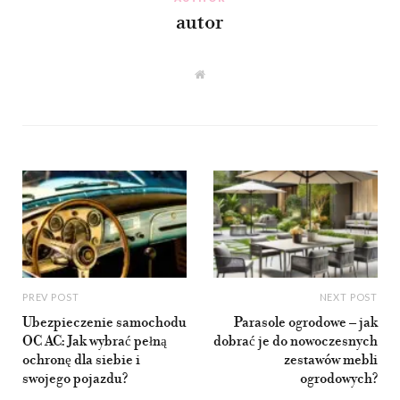
autor
W
e
b
s
i
t
e
PREV POST
NEXT POST
Ubezpieczenie samochodu
Parasole ogrodowe – jak
OC AC: Jak wybrać pełną
dobrać je do nowoczesnych
ochronę dla siebie i
zestawów mebli
swojego pojazdu?
ogrodowych?